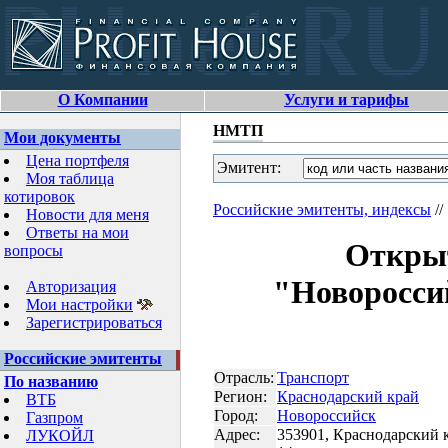
О Компании
Услуги и тарифы
НМТП
Мои документы
Цена портфеля
Эмитент:
Моя таблица
котировок
Российские эмитенты, индексы
//
Новости для меня
Ответы на мои
Открыт
вопросы
"Новоросси
Авторизация
Мои настройки
Зарегистрироваться
Российские эмитенты
Отрасль:
Транспорт
По названию
Регион:
Краснодарский край
ВТБ
Город:
Новороссийск
Газпром
Адрес:
353901, Краснодарский кр
ЛУКОЙЛ