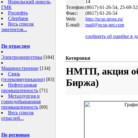
14
Норильский никель,
ГМК
Телефон:
(8617) 61-26-54, 25-69-52
Роснефть
Факс:
(8617) 61-26-54
Сбербанк
Web:
http://ncsp.nross.ru/
Весь список
E-mail:
mail@ncsp-net.com
эмитентов...
сообщить об ошибке в 
По отраслям
Электроэнергетика
[184]
Котировки
Машиностроение
[134]
НМТП, акция о
Связь
(телекоммуникации)
[83]
Биржа)
Нефтегазовая
промышленность
[71]
Металлургия и
горнодобывающая
промышленность
[69]
Весь список
отраслей...
По регионам