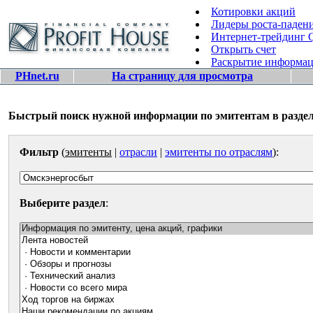
Котировки акций
Лидеры роста-паден
Интернет-трейдинг
Открыть счет
Раскрытие информа
PHnet.ru
На страницу для просмотра
Быстрый поиск нужной информации по эмитентам в раздел
Фильтр
(
эмитенты
|
отрасли
|
эмитенты по отраслям
):
Выберите раздел
: