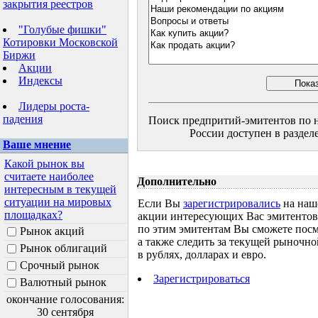
закрытия реестров
"Голубые фишки"
Котировки Московской
Биржи
Акции
Индексы
Лидеры роста-
падения
Поиск предпритий-эмитентов по н
России доступен в разделе
Ваше мнение
Какой рынок вы
считаете наиболее
Дополнительно
интересным в текущей
ситуации на мировых
Если Вы
зарегистрировались
на наш
площадках?
акции интересующих Вас эмитентов, 
по этим эмитентам Вы сможете посм
Рынок акций
а также следить за текущей рыночн
Рынок облигаций
в рублях, долларах и евро.
Срочный рынок
Зарегистрироваться
Валютный рынок
окончание голосования:
30 сентября