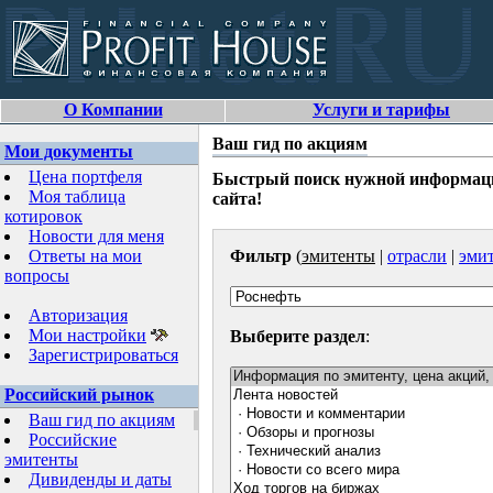
О Компании
Услуги и тарифы
Ваш гид по акциям
Мои документы
Цена портфеля
Быстрый поиск нужной информаци
Моя таблица
сайта!
котировок
Новости для меня
Ответы на мои
Фильтр
(
эмитенты
|
отрасли
|
эмит
вопросы
Авторизация
Мои настройки
Выберите раздел
:
Зарегистрироваться
Российский рынок
Ваш гид по акциям
Российские
эмитенты
Дивиденды и даты