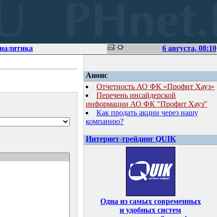
аналитика
6 августа, 08:10
Анонс
Отчетность АО ФК «Профит Хауз»
Перечень инсайдерской
информации АО ФК "Профит Хауз"
Как продать акции через нашу
компанию?
Интернет-трейдинг QUIK
Одна из самых современных
и удобных систем