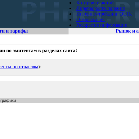
Котировки акций
Лидеры роста-падения
Интернет-трейдинг QUIK
Открыть счет
Раскрытие информации
ги и тарифы
Рынок и 
 по эмитентам в разделах сайта!
енты по отраслям
):