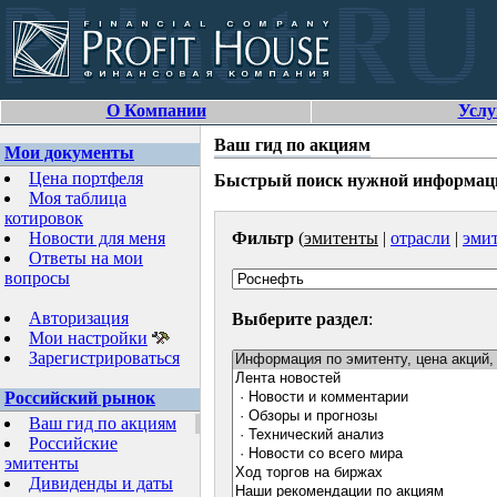
О Компании
Услу
Ваш гид по акциям
Мои документы
Цена портфеля
Быстрый поиск нужной информации
Моя таблица
котировок
Новости для меня
Фильтр
(
эмитенты
|
отрасли
|
эмит
Ответы на мои
вопросы
Авторизация
Выберите раздел
:
Мои настройки
Зарегистрироваться
Российский рынок
Ваш гид по акциям
Российские
эмитенты
Дивиденды и даты