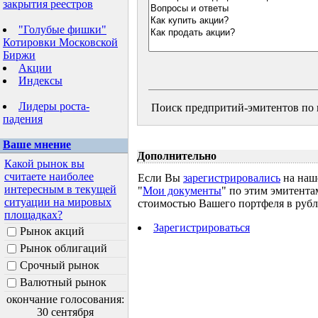
закрытия реестров
"Голубые фишки"
Котировки Московской
Биржи
Акции
Индексы
Лидеры роста-
Поиск предпритий-эмитентов по н
падения
Ваше мнение
Дополнительно
Какой рынок вы
считаете наиболее
Если Вы
зарегистрировались
на наше
интересным в текущей
"
Мои документы
" по этим эмитента
ситуации на мировых
стоимостью Вашего портфеля в рубля
площадках?
Зарегистрироваться
Рынок акций
Рынок облигаций
Срочный рынок
Валютный рынок
окончание голосования:
30 сентября