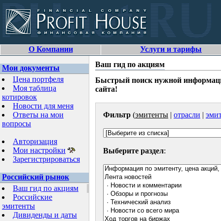
О Компании
Услуги и тарифы
Ваш гид по акциям
Мои документы
Цена портфеля
Быстрый поиск нужной информаци
Моя таблица
сайта!
котировок
Новости для меня
Ответы на мои
Фильтр
(
эмитенты
|
отрасли
|
эмит
вопросы
Авторизация
Мои настройки
Выберите раздел
:
Зарегистрироваться
Российский рынок
Ваш гид по акциям
Российские
эмитенты
Дивиденды и даты