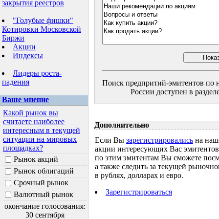
закрытия реестров
"Голубые фишки"
Котировки Московской
Биржи
Акции
Индексы
Лидеры роста-
падения
Поиск предпритий-эмитентов по н
России доступен в разделе
Ваше мнение
Какой рынок вы
считаете наиболее
Дополнительно
интересным в текущей
ситуации на мировых
Если Вы
зарегистрировались
на наш
площадках?
акции интересующих Вас эмитентов, 
по этим эмитентам Вы сможете посм
Рынок акций
а также следить за текущей рыночн
Рынок облигаций
в рублях, долларах и евро.
Срочный рынок
Зарегистрироваться
Валютный рынок
окончание голосования:
30 сентября