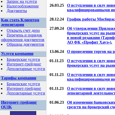
Запрос на услуги
26.03.25
О вступлении в силу нов
Налогообложение
квалифицированными ин
Документы
28.12.24
График работы Мосбиржи
Как стать Клиентом
депозитария
27.09.24
Об утверждении Приложен
Открыть счет депо
брокерских услуг на ры
Перечень и порядок
в новой редакции (Тари
оформления документов
АО ФК «Профит Хауз»).
Образцы документов
13.06.24
О проведении торгов на 
Услуги компании
Брокерские услуги
01.11.23
О вступлении в силу нов
Интернет-трейдинг
брокерских услуг на ры
Депозитарные услуги
01.11.23
О вступлении в силу нов
Тарифы компании
квалифицированными ин
Брокерские услуги
Интернет-трейдинг
01.11.23
О вступлении в силу нов
Депозитарные услуги
депозитарной деятельно
Интернет-трейдинг
01.06.23
Об изменении банковских
QUIK
средств на брокерский сч