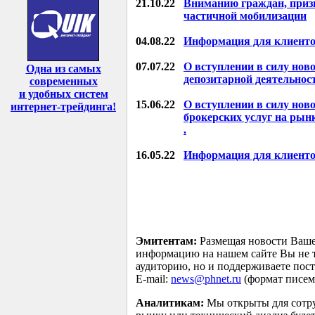
21.10.22
Вниманию граждан, приз
частичной мобилизации
04.08.22
Информация для клиенто
07.07.22
О вступлении в силу нов
Одна из самых
депозитарной деятельно
современных
и удобных систем
15.06.22
О вступлении в силу нов
интернет-трейдинга
!
брокерских услуг на ры
.
16.05.22
Информация для клиенто
Эмитентам:
Размещая новости Ваше
информацию на нашем сайте Вы не т
аудиторию, но и поддерживаете пос
E-mail:
news@phnet.ru
(формат писем 
Аналитикам:
Мы открыты для сотру