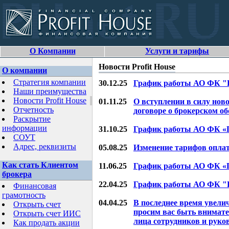
О Компании
Услуги и тарифы
Новости Profit House
О компании
Стратегия компании
30.12.25
График работы АО ФК "П
Наши преимущества
Новости Profit House
01.11.25
О вступлении в силу нов
Отчетность
договоре о брокерском о
Раскрытие
информации
31.10.25
График работы АО ФК «Пр
СОУТ
Адрес, реквизиты
05.08.25
Изменение тарифов опла
Как стать Клиентом
11.06.25
График работы АО ФК «Пр
брокера
22.04.25
График работы АО ФК "П
Финансовая
грамотность
04.04.25
В последнее время увели
Открыть счет
просим вас быть внимат
Открыть счет ИИС
лица сотрудников и рук
Как продать акции