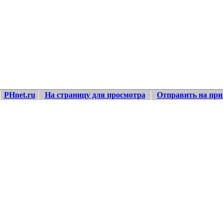
PHnet.ru
На страницу для просмотра
Отправить на при