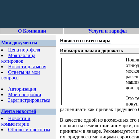
О Компании
Услуги и тарифы
Новости со всего мира
Мои документы
Цена портфеля
Иномарки начали дорожать
Моя таблица
Пошли
котировок
отнюд
Новости для меня
моско
Ответы на мои
рассч
вопросы
машин
долла
Авторизация
Мои настройки
Это т
Зарегистрироваться
покуп
расценивать как признак грядущего 
Лента новостей
Новости и
В качестве одной из возможных ег
комментарии
пошлин на семилетние иномарки, п
Обзоры и прогнозы
принятым в январе. Рекомендуется п
их юридическими лицами евросоставл