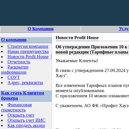
О Компании
Услу
Новости Profit House
О компании
Стратегия компании
Об утверждении Приложения 10 к 
Наши преимущества
новой редакции (Тарифные планы
Новости Profit House
Уважаемые Клиенты!
Отчетность
Раскрытие
В связи с утверждением 27.09.2024
информации
Хауз".
СОУТ
Адрес, реквизиты
Все изменения Тарифных планов пуб
момента опубликования.
Как стать Клиентом
С приложением 10 можно ознакомит
брокера
Финансовая
С уважением, АО ФК «Профит Хауз
грамотность
Открыть счет
Открыть счет ИИС
Как продать акции