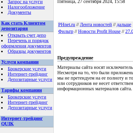
Пятница, 27 сентября 2024, 15:58
Запрос на услуги
Налогообложение
Документы
Как стать Клиентом
PHnet.ru
//
Лента новостей
//
дальше
депозитария
Фильтр
//
Новости Profit House
//
27.
Открыть счет депо
Перечень и порядок
оформления документов
Образцы документов
Предупреждение
Услуги компании
Материалы сайта носят исключитель
Брокерские услуги
Несмотря на то, что были приложен
Интернет-трейдинг
мы не претендуем на ее полноту и т
Депозитарные услуги
или сотрудников не несет ответстве
информационных материалов сайта.
Тарифы компании
Брокерские услуги
Интернет-трейдинг
Депозитарные услуги
Интернет-трейдинг
QUIK