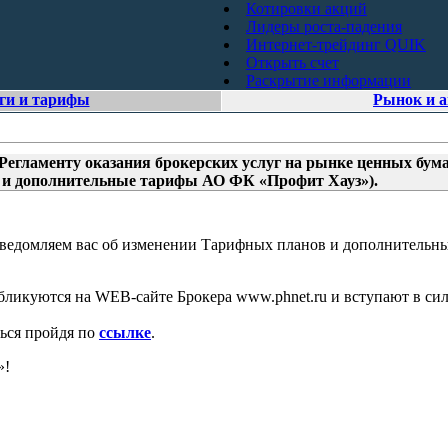
Котировки акций
Лидеры роста-падения
Интернет-трейдинг QUIK
Открыть счет
Раскрытие информации
ги и тарифы
Рынок и 
Регламенту оказания брокерских услуг на рынке ценных бу
 и дополнительные тарифы АО ФК «Профит Хауз»).
 уведомляем вас об изменении Тарифных планов и дополнитель
ликуются на WEB-сайте Брокера www.phnet.ru и вступают в сил
ься пройдя по
ссылке
.
»!