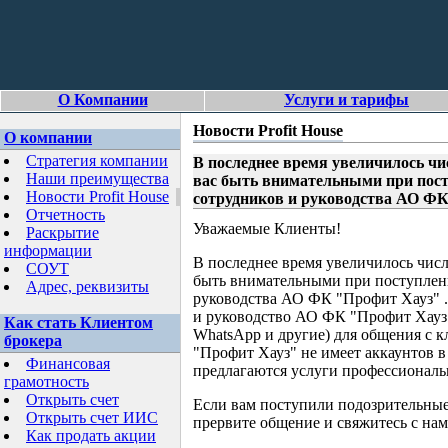
О Компании
Услуги и тарифы
Новости Profit House
О компании
Стратегия компании
В последнее время увеличилось ч
Наши преимущества
вас быть внимательными при пост
Новости Profit House
сотрудников и руководства АО Ф
Отчетность
Уважаемые Клиенты!
Раскрытие
информации
В последнее время увеличилось чис
СОУТ
быть внимательными при поступлен
Адрес, реквизиты
руководства АО ФК "Профит Хауз" 
и руководство АО ФК "Профит Хауз"
Как стать Клиентом
WhatsApp и другие) для общения с 
брокера
"Профит Хауз" не имеет аккаунтов в
Финансовая
предлагаются услуги профессиональ
грамотность
Открыть счет
Если вам поступили подозрительные
Открыть счет ИИС
прервите общение и свяжитесь с на
Как продать акции