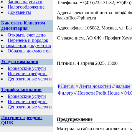
Запрос на услуги
Телефоны: +7(495)232-31-82; +7(495)
Налогообложение
Документы
Адреса электронной почты: info@phne
backoffice@phnet.ru
Как стать Клиентом
Адрес офиса: 105082, Москва, ул. Бак
депозитария
Открыть счет депо
С уважением, АО ФК «Профит Хауз
Перечень и порядок
оформления документов
Образцы документов
Услуги компании
Пятница, 4 апреля 2025, 15:00
Брокерские услуги
Интернет-трейдинг
Депозитарные услуги
PHnet.ru
//
Лента новостей
//
дальше
Тарифы компании
Фильтр
//
Новости Profit House
//
04.
Брокерские услуги
Интернет-трейдинг
Депозитарные услуги
Интернет-трейдинг
Предупреждение
QUIK
Материалы сайта носят исключител