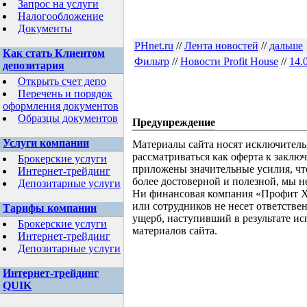
Запрос на услуги
Налогообложение
Документы
PHnet.ru
//
Лента новостей
//
дальше
Как стать Клиентом
Фильтр
//
Новости Profit House
//
14.
депозитария
Открыть счет депо
Перечень и порядок
оформления документов
Образцы документов
Предупреждение
Услуги компании
Материалы сайта носят исключител
рассматриваться как оферта к заклю
Брокерские услуги
приложены значительные усилия, ч
Интернет-трейдинг
более достоверной и полезной, мы не
Депозитарные услуги
Ни финансовая компания «Профит Ха
или сотрудников не несет ответств
Тарифы компании
ущерб, наступивший в результате 
Брокерские услуги
материалов сайта.
Интернет-трейдинг
Депозитарные услуги
Интернет-трейдинг
QUIK