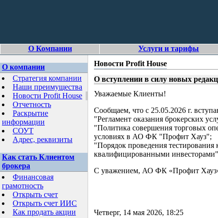
О Компании
Услуги и тарифы
Новости Profit House
О компании
Стратегия компании
О вступлении в силу новых редак
Наши преимущества
Уважаемые Клиенты!
Новости Profit House
Отчетность
Сообщаем, что с 25.05.2026 г. вступ
Раскрытие
"Регламент оказания брокерских усл
информации
"Политика совершения торговых опе
СОУТ
условиях в АО ФК "Профит Хауз";
Адрес, реквизиты
"Порядок проведения тестирования 
квалифицированными инвесторами
Как стать Клиентом
брокера
С уважением, АО ФК «Профит Хауз
Финансовая
грамотность
Открыть счет
Открыть счет ИИС
Как продать акции
Четверг, 14 мая 2026, 18:25