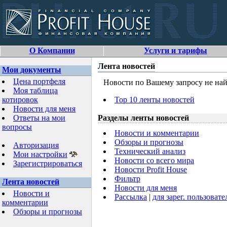
О Компании
Услуги и тарифы
Лента новостей
Мои документы
Цена портфеля
Новости по Вашему запросу не най
Моя таблица
котировок
Top 10 ленты новостей
Новости для меня
Ответы на мои
Разделы ленты новостей
вопросы
Новости и комментарии
Обзоры и прогнозы
Авторизация
Технический анализ
Мои настройки
Новости со всего мира
Зарегистрироваться
Новости Profit House
Фильтр
Лента новостей
Новости для меня
Новости и
Рассылка
|
для зарег. пользовате
комментарии
Обзоры и прогнозы