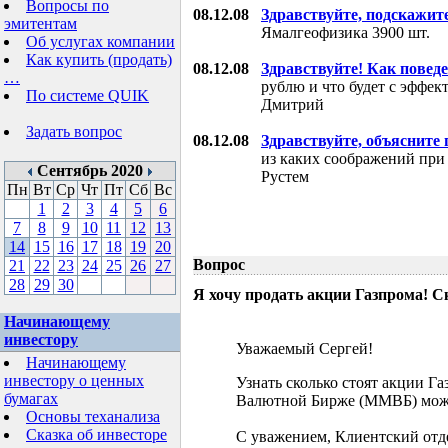
Вопросы по
08.12.08
Здравствуйте, подскажит
эмитентам
Ямалгеофизика 3900 шт.
Об услугах компании
Как купить (продать)
08.12.08
Здравствуйте! Как поведе
…
рублю и что будет с эффе
По системе QUIK
Дмитрий
Задать вопрос
08.12.08
Здравствуйте, объясните
из каких соображений при
Сентябрь 2020
Рустем
Пн
Вт
Ср
Чт
Пт
Сб
Вс
1
2
3
4
5
6
7
8
9
10
11
12
13
14
15
16
17
18
19
20
Вопрос
21
22
23
24
25
26
27
28
29
30
Я хочу продать акции Газпрома! С
Начинающему
инвестору
Уважаемый Сергей!
Начинающему
инвестору о ценных
Узнать сколько стоят акции Г
бумагах
Валютной Бирже (ММВБ) мож
Основы теханализа
Сказка об инвесторе
С уважением, Клиентский отд