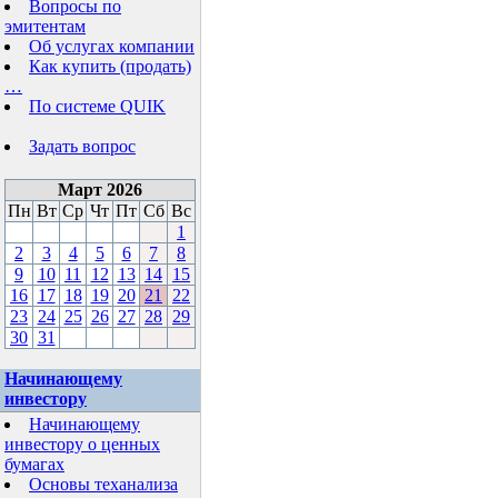
Вопросы по
эмитентам
Об услугах компании
Как купить (продать)
…
По системе QUIK
Задать вопрос
Март 2026
Пн
Вт
Ср
Чт
Пт
Сб
Вс
1
2
3
4
5
6
7
8
9
10
11
12
13
14
15
16
17
18
19
20
21
22
23
24
25
26
27
28
29
30
31
Начинающему
инвестору
Начинающему
инвестору о ценных
бумагах
Основы теханализа