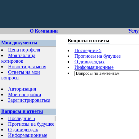
О Компании
Услу
Вопросы и ответы
Мои документы
Цена портфеля
Последние 5
Моя таблица
Прогнозы на будущее
котировок
О дивидендах
Новости для меня
Информационные
Ответы на мои
вопросы
Авторизация
Мои настройки
Зарегистрироваться
Вопросы и ответы
Последние 5
Прогнозы на будущее
О дивидендах
Информационные