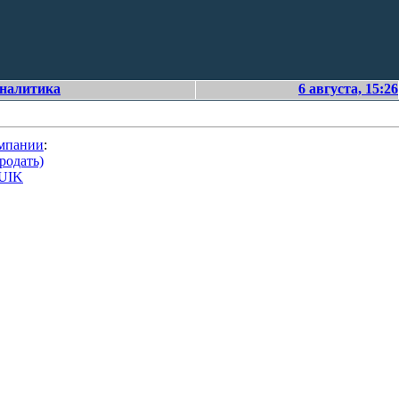
аналитика
6 августа, 15:26
омпании
:
родать)
QUIK