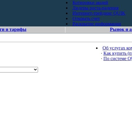
Котировки акций
Лидеры роста-падения
Интернет-трейдинг QUIK
Открыть счет
Раскрытие информации
ги и тарифы
Рынок и 
Об услугах к
·
Как купить (п
·
По системе 