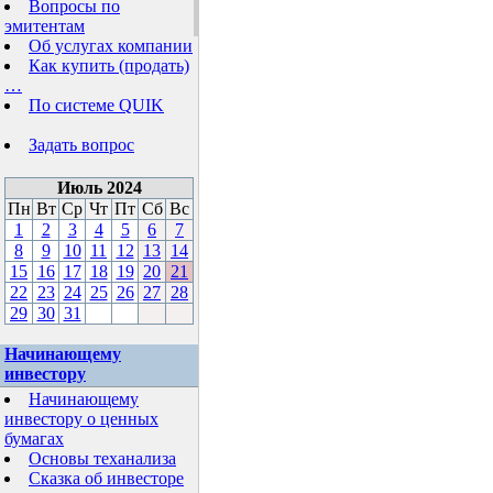
Вопросы по
эмитентам
Об услугах компании
Как купить (продать)
…
По системе QUIK
Задать вопрос
Июль 2024
Пн
Вт
Ср
Чт
Пт
Сб
Вс
1
2
3
4
5
6
7
8
9
10
11
12
13
14
15
16
17
18
19
20
21
22
23
24
25
26
27
28
29
30
31
Начинающему
инвестору
Начинающему
инвестору о ценных
бумагах
Основы теханализа
Сказка об инвесторе