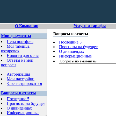
О Компании
Услуги и тарифы
Вопросы и ответы
Мои документы
Цена портфеля
Последние 5
Моя таблица
Прогнозы на будущее
котировок
О дивидендах
Новости для меня
Информационные
Ответы на мои
вопросы
Авторизация
Мои настройки
Зарегистрироваться
Вопросы и ответы
Последние 5
Прогнозы на будущее
О дивидендах
Информационные