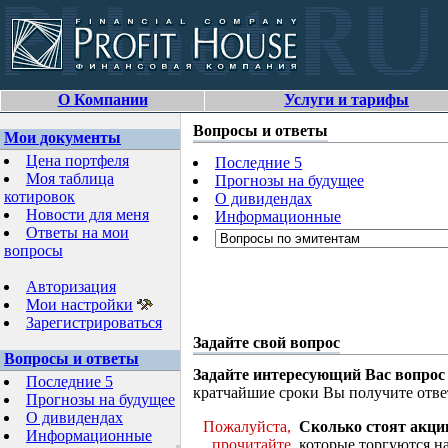
О Компании
Услуги и тарифы
Вопросы и ответы
Мои документы
Цена портфеля
Последние 5
Моя таблица
Прогнозы на будущее
котировок
О дивидендах
Новости для меня
Информационные
Ответы на мои
вопросы
Авторизация
Мои настройки
Зарегистрироваться
Задайте свой вопрос
Вопросы и ответы
Задайте интересующий Вас вопрос
Последние 5
кратчайшие сроки Вы получите отве
Прогнозы на будущее
О дивидендах
Пожалуйста,
Сколько стоят акци
Информационные
прочитайте
которые торгуются н