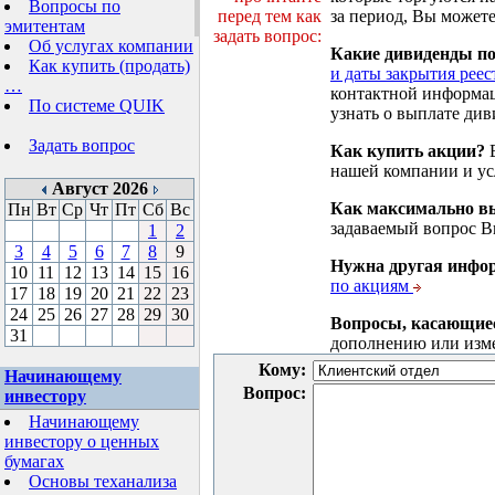
Вопросы по
перед тем как
за период, Вы можете
эмитентам
задать вопрос:
Об услугах компании
Какие дивиденды п
Как купить (продать)
и даты закрытия реес
…
контактной информа
По системе QUIK
узнать о выплате див
Задать вопрос
Как купить акции?
В
нашей компании и у
Август 2026
Как максимально вы
Пн
Вт
Ср
Чт
Пт
Сб
Вс
задаваемый вопрос 
1
2
3
4
5
6
7
8
9
Нужна другая инфо
10
11
12
13
14
15
16
по акциям
17
18
19
20
21
22
23
24
25
26
27
28
29
30
Вопросы, касающие
31
дополнению или изм
Кому:
Начинающему
Вопрос:
инвестору
Начинающему
инвестору о ценных
бумагах
Основы теханализа