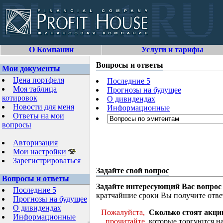
О Компании
Услуги и тарифы
Вопросы и ответы
Мои документы
Цена портфеля
Последние 5
Моя таблица
Прогнозы на будущее
котировок
О дивидендах
Новости для меня
Информационные
Ответы на мои
вопросы
Авторизация
Мои настройки
Зарегистрироваться
Задайте свой вопрос
Вопросы и ответы
Задайте интересующий Вас вопрос
Последние 5
кратчайшие сроки Вы получите отве
Прогнозы на будущее
О дивидендах
Пожалуйста,
Сколько стоят акци
Информационные
прочитайте
которые торгуются н