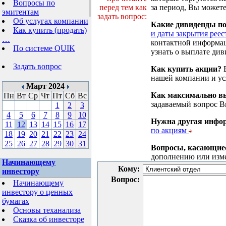
Вопросы по
перед тем как
за период, Вы можете
эмитентам
задать вопрос:
Об услугах компании
Какие дивиденды п
Как купить (продать)
и даты закрытия реес
…
контактной информа
По системе QUIK
узнать о выплате див
Задать вопрос
Как купить акции?
В
нашей компании и у
Март 2024
Как максимально вы
Пн
Вт
Ср
Чт
Пт
Сб
Вс
задаваемый вопрос 
1
2
3
4
5
6
7
8
9
10
Нужна другая инфо
11
12
13
14
15
16
17
по акциям
18
19
20
21
22
23
24
25
26
27
28
29
30
31
Вопросы, касающие
дополнению или изм
Начинающему
Кому:
инвестору
Вопрос:
Начинающему
инвестору о ценных
бумагах
Основы теханализа
Сказка об инвесторе