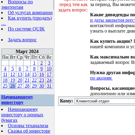
Вопросы по
перед тем как
за период, Вы можете
эмитентам
задать вопрос:
Об услугах компании
Какие дивиденды п
Как купить (продать)
и даты закрытия реес
…
контактной информа
По системе QUIK
узнать о выплате див
Задать вопрос
Как купить акции?
В
нашей компании и у
Март 2024
Как максимально вы
Пн
Вт
Ср
Чт
Пт
Сб
Вс
задаваемый вопрос 
1
2
3
4
5
6
7
8
9
10
Нужна другая инфо
11
12
13
14
15
16
17
по акциям
18
19
20
21
22
23
24
25
26
27
28
29
30
31
Вопросы, касающие
дополнению или изм
Начинающему
Кому:
инвестору
Начинающему
инвестору о ценных
бумагах
Основы теханализа
Сказка об инвесторе