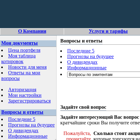
О Компании
Услуги и тарифы
Вопросы и ответы
Мои документы
Цена портфеля
Последние 5
Моя таблица
Прогнозы на будущее
котировок
О дивидендах
Новости для меня
Информационные
Ответы на мои
вопросы
Авторизация
Мои настройки
Зарегистрироваться
Задайте свой вопрос
Вопросы и ответы
Задайте интересующий Вас вопрос
Последние 5
кратчайшие сроки Вы получите отве
Прогнозы на будущее
О дивидендах
Пожалуйста,
Сколько стоят акци
Информационные
прочитайте
которые торгуются н