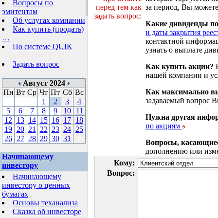
Вопросы по
перед тем как
за период, Вы можете
эмитентам
задать вопрос:
Об услугах компании
Какие дивиденды п
Как купить (продать)
и даты закрытия реес
…
контактной информа
По системе QUIK
узнать о выплате див
Задать вопрос
Как купить акции?
В
нашей компании и у
Август 2024
Как максимально вы
Пн
Вт
Ср
Чт
Пт
Сб
Вс
задаваемый вопрос 
1
2
3
4
5
6
7
8
9
10
11
Нужна другая инфо
12
13
14
15
16
17
18
по акциям
19
20
21
22
23
24
25
26
27
28
29
30
31
Вопросы, касающие
дополнению или изм
Начинающему
Кому:
инвестору
Вопрос:
Начинающему
инвестору о ценных
бумагах
Основы теханализа
Сказка об инвесторе