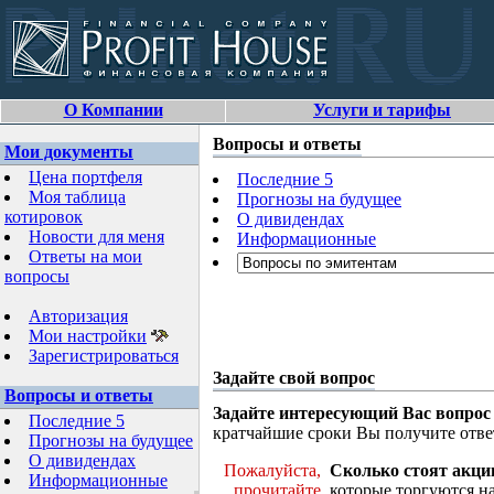
О Компании
Услуги и тарифы
Вопросы и ответы
Мои документы
Цена портфеля
Последние 5
Моя таблица
Прогнозы на будущее
котировок
О дивидендах
Новости для меня
Информационные
Ответы на мои
вопросы
Авторизация
Мои настройки
Зарегистрироваться
Задайте свой вопрос
Вопросы и ответы
Задайте интересующий Вас вопрос
Последние 5
кратчайшие сроки Вы получите отве
Прогнозы на будущее
О дивидендах
Пожалуйста,
Сколько стоят акци
Информационные
прочитайте
которые торгуются н