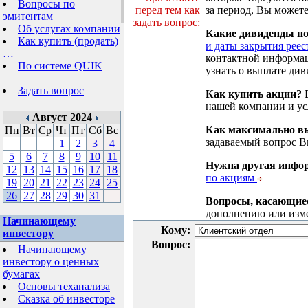
Вопросы по
перед тем как
за период, Вы можете
эмитентам
задать вопрос:
Об услугах компании
Какие дивиденды п
Как купить (продать)
и даты закрытия реес
…
контактной информа
По системе QUIK
узнать о выплате див
Задать вопрос
Как купить акции?
В
нашей компании и у
Август 2024
Как максимально вы
Пн
Вт
Ср
Чт
Пт
Сб
Вс
задаваемый вопрос 
1
2
3
4
5
6
7
8
9
10
11
Нужна другая инфо
12
13
14
15
16
17
18
по акциям
19
20
21
22
23
24
25
26
27
28
29
30
31
Вопросы, касающие
дополнению или изм
Начинающему
Кому:
инвестору
Вопрос:
Начинающему
инвестору о ценных
бумагах
Основы теханализа
Сказка об инвесторе