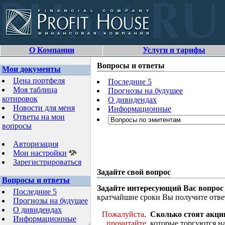
О Компании
Услуги и тарифы
Вопросы и ответы
Мои документы
Цена портфеля
Последние 5
Моя таблица
Прогнозы на будущее
котировок
О дивидендах
Новости для меня
Информационные
Ответы на мои
вопросы
Авторизация
Мои настройки
Зарегистрироваться
Задайте свой вопрос
Вопросы и ответы
Задайте интересующий Вас вопрос
Последние 5
кратчайшие сроки Вы получите отве
Прогнозы на будущее
О дивидендах
Пожалуйста,
Сколько стоят акци
Информационные
прочитайте
которые торгуются н