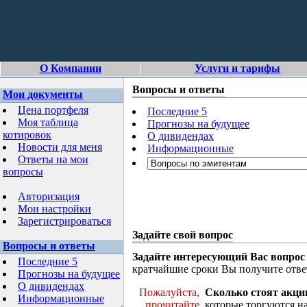
О Компании
Услуги и тарифы
Вопросы и ответы
Мои документы
Цена портфеля
Последние 5
Моя таблица
Прогнозы на будущее
котировок
О дивидендах
Новости для меня
Информационные
Ответы на мои
вопросы
Авторизация
Мои настройки
Зарегистрироваться
Задайте свой вопрос
Вопросы и ответы
Задайте интересующий Вас вопрос
Последние 5
кратчайшие сроки Вы получите отве
Прогнозы на будущее
О дивидендах
Пожалуйста,
Сколько стоят акци
Информационные
прочитайте
которые торгуются н