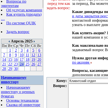
Вопросы по
перед тем как
за период, Вы можете
эмитентам
задать вопрос:
Об услугах компании
Какие дивиденды п
Как купить (продать)
и даты закрытия реес
…
контактной информа
По системе QUIK
узнать о выплате див
Задать вопрос
Как купить акции?
В
нашей компании и у
Апрель 2025
Как максимально вы
Пн
Вт
Ср
Чт
Пт
Сб
Вс
задаваемый вопрос 
1
2
3
4
5
6
7
8
9
10
11
12
13
Нужна другая инфо
14
15
16
17
18
19
20
по акциям
21
22
23
24
25
26
27
28
29
30
Вопросы, касающие
дополнению или изм
Начинающему
Кому:
инвестору
Вопрос:
Начинающему
инвестору о ценных
бумагах
Основы теханализа
Сказка об инвесторе