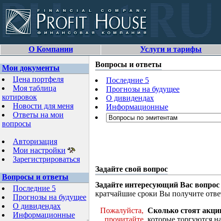
О Компании
Услуги и тарифы
Вопросы и ответы
Мои документы
Цена портфеля
Последние 5
Моя таблица
Прогнозы на будущее
котировок
О дивидендах
Новости для меня
Информационные
Ответы на мои
вопросы
Авторизация
Мои настройки
Зарегистрироваться
Задайте свой вопрос
Вопросы и ответы
Задайте интересующий Вас вопрос
Последние 5
кратчайшие сроки Вы получите отве
Прогнозы на будущее
О дивидендах
Пожалуйста,
Сколько стоят акци
Информационные
прочитайте
которые торгуются н