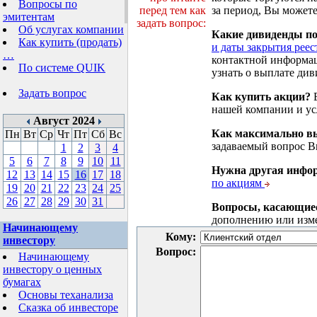
Вопросы по
перед тем как
за период, Вы можете
эмитентам
задать вопрос:
Об услугах компании
Какие дивиденды п
Как купить (продать)
и даты закрытия реес
…
контактной информа
По системе QUIK
узнать о выплате див
Задать вопрос
Как купить акции?
В
нашей компании и у
Август 2024
Как максимально вы
Пн
Вт
Ср
Чт
Пт
Сб
Вс
задаваемый вопрос 
1
2
3
4
5
6
7
8
9
10
11
Нужна другая инфо
12
13
14
15
16
17
18
по акциям
19
20
21
22
23
24
25
26
27
28
29
30
31
Вопросы, касающие
дополнению или изм
Начинающему
Кому:
инвестору
Вопрос:
Начинающему
инвестору о ценных
бумагах
Основы теханализа
Сказка об инвесторе