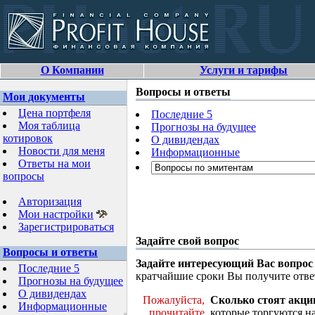
О Компании
Услуги и тарифы
Вопросы и ответы
Мои документы
Цена портфеля
Последние 5
Моя таблица
Прогнозы на будущее
котировок
О дивидендах
Новости для меня
Информационные
Ответы на мои
вопросы
Авторизация
Мои настройки
Зарегистрироваться
Задайте свой вопрос
Вопросы и ответы
Задайте интересующий Вас вопрос
Последние 5
кратчайшие сроки Вы получите отве
Прогнозы на будущее
О дивидендах
Пожалуйста,
Сколько стоят акци
Информационные
прочитайте
которые торгуются н