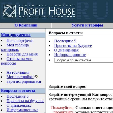
О Компании
Услуги и тарифы
Вопросы и ответы
Мои документы
Цена портфеля
Последние 5
Моя таблица
Прогнозы на будущее
котировок
О дивидендах
Новости для меня
Информационные
Ответы на мои
вопросы
Авторизация
Мои настройки
Зарегистрироваться
Задайте свой вопрос
Вопросы и ответы
Задайте интересующий Вас вопрос
Последние 5
кратчайшие сроки Вы получите отве
Прогнозы на будущее
О дивидендах
Пожалуйста,
Сколько стоят акци
Информационные
прочитайте
которые торгуются н