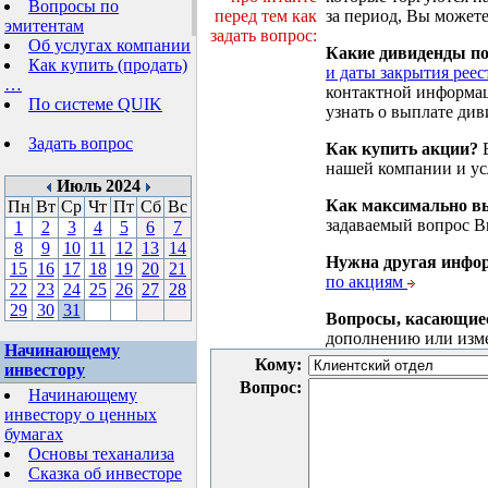
Вопросы по
перед тем как
за период, Вы можете
эмитентам
задать вопрос:
Об услугах компании
Какие дивиденды п
Как купить (продать)
и даты закрытия реес
…
контактной информа
По системе QUIK
узнать о выплате див
Задать вопрос
Как купить акции?
В
нашей компании и у
Июль 2024
Как максимально вы
Пн
Вт
Ср
Чт
Пт
Сб
Вс
задаваемый вопрос 
1
2
3
4
5
6
7
8
9
10
11
12
13
14
Нужна другая инфо
15
16
17
18
19
20
21
по акциям
22
23
24
25
26
27
28
29
30
31
Вопросы, касающие
дополнению или изм
Начинающему
Кому:
инвестору
Вопрос:
Начинающему
инвестору о ценных
бумагах
Основы теханализа
Сказка об инвесторе