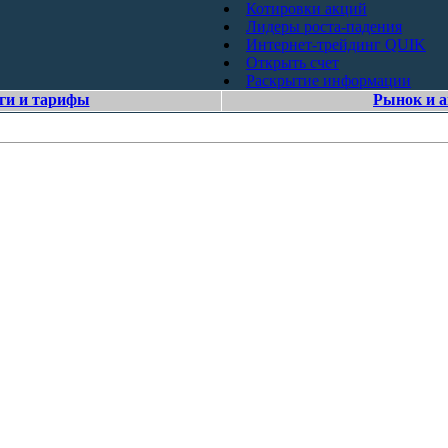
Котировки акций
Лидеры роста-падения
Интернет-трейдинг QUIK
Открыть счет
Раскрытие информации
ги и тарифы
Рынок и 