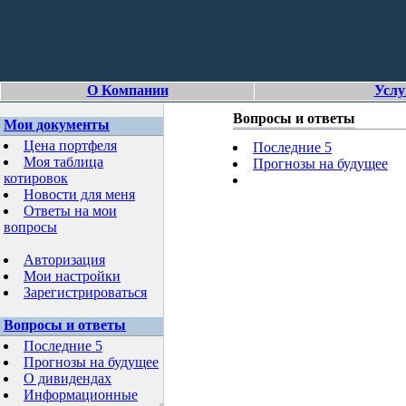
О Компании
Услу
Вопросы и ответы
Мои документы
Цена портфеля
Последние 5
Моя таблица
Прогнозы на будущее
котировок
Новости для меня
Ответы на мои
вопросы
Авторизация
Мои настройки
Зарегистрироваться
Вопросы и ответы
Последние 5
Прогнозы на будущее
О дивидендах
Информационные