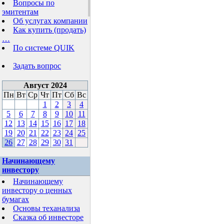
Вопросы по
эмитентам
Об услугах компании
Как купить (продать)
…
По системе QUIK
Задать вопрос
Август 2024
Пн
Вт
Ср
Чт
Пт
Сб
Вс
1
2
3
4
5
6
7
8
9
10
11
12
13
14
15
16
17
18
19
20
21
22
23
24
25
26
27
28
29
30
31
Начинающему
инвестору
Начинающему
инвестору о ценных
бумагах
Основы теханализа
Сказка об инвесторе