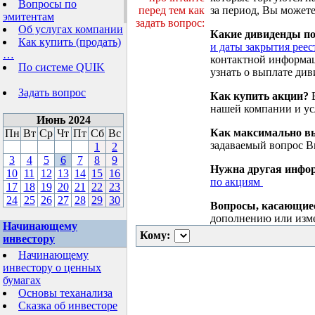
Вопросы по
перед тем как
за период, Вы можете
эмитентам
задать вопрос:
Об услугах компании
Какие дивиденды п
Как купить (продать)
и даты закрытия реес
…
контактной информа
По системе QUIK
узнать о выплате див
Задать вопрос
Как купить акции?
В
нашей компании и у
Июнь 2024
Как максимально вы
Пн
Вт
Ср
Чт
Пт
Сб
Вс
задаваемый вопрос 
1
2
3
4
5
6
7
8
9
Нужна другая инфо
10
11
12
13
14
15
16
по акциям
17
18
19
20
21
22
23
24
25
26
27
28
29
30
Вопросы, касающие
дополнению или изм
Начинающему
Кому:
инвестору
Начинающему
инвестору о ценных
бумагах
Основы теханализа
Сказка об инвесторе