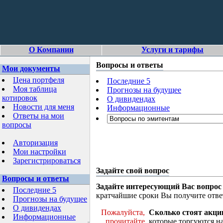
О Компании
Услуги и тарифы
Вопросы и ответы
Мои документы
Цена портфеля
Последние 5
Моя таблица
Прогнозы на будущее
котировок
О дивидендах
Новости для меня
Информационные
Ответы на мои
вопросы
Авторизация
Мои настройки
Зарегистрироваться
Задайте свой вопрос
Вопросы и ответы
Задайте интересующий Вас вопрос
Последние 5
кратчайшие сроки Вы получите отве
Прогнозы на будущее
О дивидендах
Пожалуйста,
Сколько стоят акци
Информационные
прочитайте
которые торгуются н