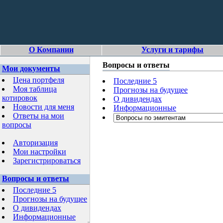
О Компании
Услуги и тарифы
Вопросы и ответы
Мои документы
Цена портфеля
Последние 5
Моя таблица
Прогнозы на будущее
котировок
О дивидендах
Новости для меня
Информационные
Ответы на мои
вопросы
Авторизация
Мои настройки
Зарегистрироваться
Вопросы и ответы
Последние 5
Прогнозы на будущее
О дивидендах
Информационные