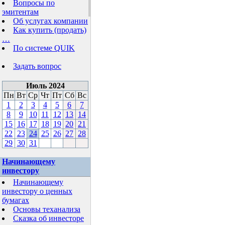
Вопросы по
эмитентам
Об услугах компании
Как купить (продать)
…
По системе QUIK
Задать вопрос
Июль 2024
Пн
Вт
Ср
Чт
Пт
Сб
Вс
1
2
3
4
5
6
7
8
9
10
11
12
13
14
15
16
17
18
19
20
21
22
23
24
25
26
27
28
29
30
31
Начинающему
инвестору
Начинающему
инвестору о ценных
бумагах
Основы теханализа
Сказка об инвесторе