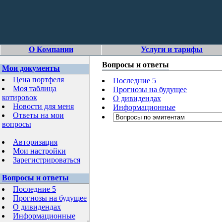
О Компании
Услуги и тарифы
Вопросы и ответы
Мои документы
Цена портфеля
Последние 5
Моя таблица
Прогнозы на будущее
котировок
О дивидендах
Новости для меня
Информационные
Ответы на мои
вопросы
Авторизация
Мои настройки
Зарегистрироваться
Вопросы и ответы
Последние 5
Прогнозы на будущее
О дивидендах
Информационные