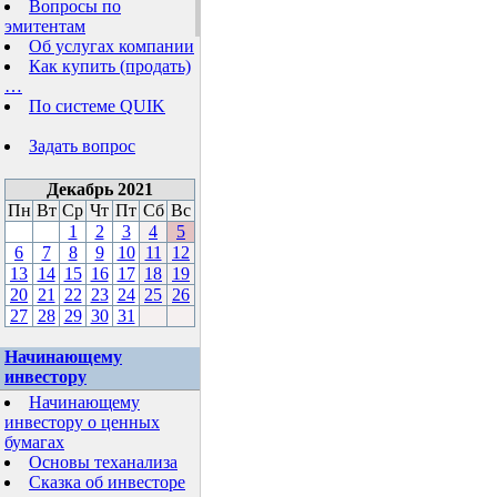
Вопросы по
эмитентам
Об услугах компании
Как купить (продать)
…
По системе QUIK
Задать вопрос
Декабрь 2021
Пн
Вт
Ср
Чт
Пт
Сб
Вс
1
2
3
4
5
6
7
8
9
10
11
12
13
14
15
16
17
18
19
20
21
22
23
24
25
26
27
28
29
30
31
Начинающему
инвестору
Начинающему
инвестору о ценных
бумагах
Основы теханализа
Сказка об инвесторе