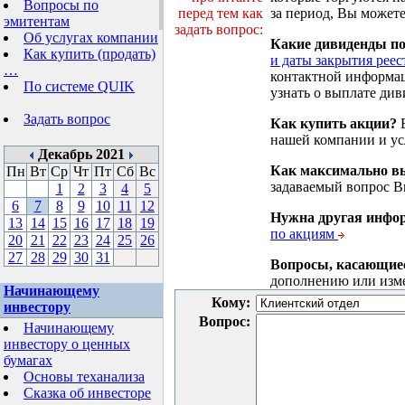
Вопросы по
перед тем как
за период, Вы можете
эмитентам
задать вопрос:
Об услугах компании
Какие дивиденды п
Как купить (продать)
и даты закрытия реес
…
контактной информа
По системе QUIK
узнать о выплате див
Задать вопрос
Как купить акции?
В
нашей компании и у
Декабрь 2021
Как максимально вы
Пн
Вт
Ср
Чт
Пт
Сб
Вс
задаваемый вопрос 
1
2
3
4
5
6
7
8
9
10
11
12
Нужна другая инфо
13
14
15
16
17
18
19
по акциям
20
21
22
23
24
25
26
27
28
29
30
31
Вопросы, касающие
дополнению или изм
Начинающему
Кому:
инвестору
Вопрос:
Начинающему
инвестору о ценных
бумагах
Основы теханализа
Сказка об инвесторе