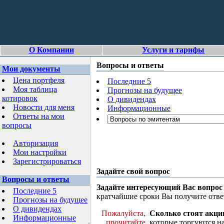
О Компании
Услуги и тарифы
Вопросы и ответы
Мои документы
Цена портфеля
Последние 5
Моя таблица
Прогнозы на будущее
котировок
О дивидендах
Новости для меня
Информационные
Ответы на мои
вопросы
Авторизация
Мои настройки
Зарегистрироваться
Задайте свой вопрос
Вопросы и ответы
Задайте интересующий Вас вопрос
Последние 5
кратчайшие сроки Вы получите отве
Прогнозы на будущее
О дивидендах
Пожалуйста,
Сколько стоят акци
Информационные
прочитайте
которые торгуются н