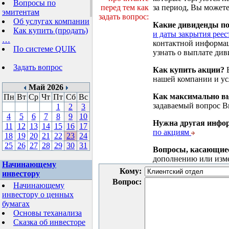
Вопросы по
перед тем как
за период, Вы можете
эмитентам
задать вопрос:
Об услугах компании
Какие дивиденды п
Как купить (продать)
и даты закрытия реес
…
контактной информа
По системе QUIK
узнать о выплате див
Задать вопрос
Как купить акции?
В
нашей компании и у
Май 2026
Как максимально вы
Пн
Вт
Ср
Чт
Пт
Сб
Вс
задаваемый вопрос 
1
2
3
4
5
6
7
8
9
10
Нужна другая инфо
11
12
13
14
15
16
17
по акциям
18
19
20
21
22
23
24
25
26
27
28
29
30
31
Вопросы, касающие
дополнению или изм
Начинающему
Кому:
инвестору
Вопрос:
Начинающему
инвестору о ценных
бумагах
Основы теханализа
Сказка об инвесторе