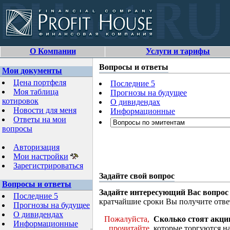
О Компании
Услуги и тарифы
Вопросы и ответы
Мои документы
Цена портфеля
Последние 5
Моя таблица
Прогнозы на будущее
котировок
О дивидендах
Новости для меня
Информационные
Ответы на мои
вопросы
Авторизация
Мои настройки
Зарегистрироваться
Задайте свой вопрос
Вопросы и ответы
Задайте интересующий Вас вопрос
Последние 5
кратчайшие сроки Вы получите отве
Прогнозы на будущее
О дивидендах
Пожалуйста,
Сколько стоят акци
Информационные
прочитайте
которые торгуются н