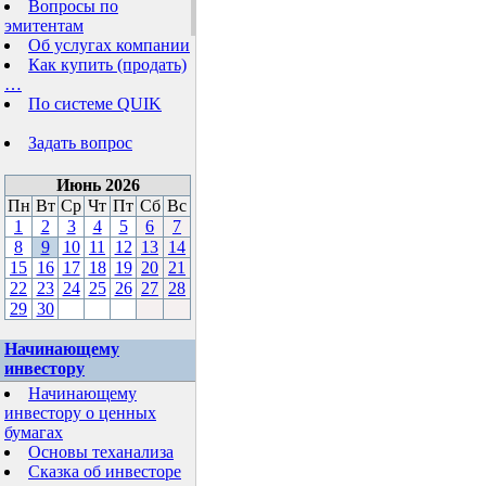
Вопросы по
эмитентам
Об услугах компании
Как купить (продать)
…
По системе QUIK
Задать вопрос
Июнь 2026
Пн
Вт
Ср
Чт
Пт
Сб
Вс
1
2
3
4
5
6
7
8
9
10
11
12
13
14
15
16
17
18
19
20
21
22
23
24
25
26
27
28
29
30
Начинающему
инвестору
Начинающему
инвестору о ценных
бумагах
Основы теханализа
Сказка об инвесторе