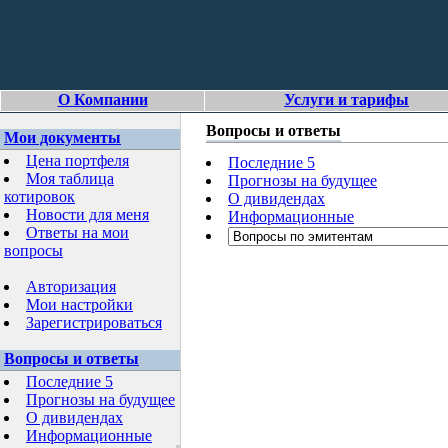
О Компании
Услуги и тарифы
Вопросы и ответы
Мои документы
Цена портфеля
Последние 5
Моя таблица
Прогнозы на будущее
котировок
О дивидендах
Новости для меня
Информационные
Ответы на мои
вопросы
Авторизация
Мои настройки
Зарегистрироваться
Вопросы и ответы
Последние 5
Прогнозы на будущее
О дивидендах
Информационные