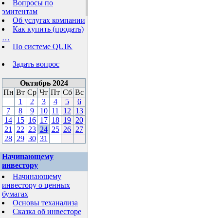
Вопросы по
эмитентам
Об услугах компании
Как купить (продать)
…
По системе QUIK
Задать вопрос
Октябрь 2024
Пн
Вт
Ср
Чт
Пт
Сб
Вс
1
2
3
4
5
6
7
8
9
10
11
12
13
14
15
16
17
18
19
20
21
22
23
24
25
26
27
28
29
30
31
Начинающему
инвестору
Начинающему
инвестору о ценных
бумагах
Основы теханализа
Сказка об инвесторе