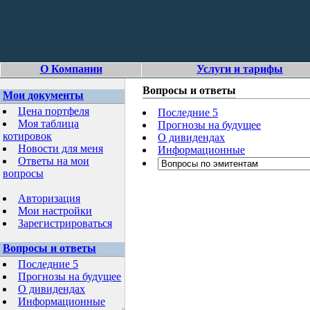
О Компании
Услуги и тарифы
Вопросы и ответы
Мои документы
Цена портфеля
Последние 5
Моя таблица
Прогнозы на будущее
котировок
О дивидендах
Новости для меня
Информационные
Ответы на мои
вопросы
Авторизация
Мои настройки
Зарегистрироваться
Вопросы и ответы
Последние 5
Прогнозы на будущее
О дивидендах
Информационные