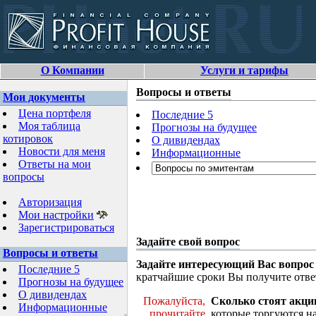
О Компании
Услуги и тарифы
Вопросы и ответы
Мои документы
Цена портфеля
Последние 5
Моя таблица
Прогнозы на будущее
котировок
О дивидендах
Новости для меня
Информационные
Ответы на мои
вопросы
Авторизация
Мои настройки
Зарегистрироваться
Задайте свой вопрос
Вопросы и ответы
Задайте интересующий Вас вопрос
Последние 5
кратчайшие сроки Вы получите отве
Прогнозы на будущее
О дивидендах
Пожалуйста,
Сколько стоят акци
Информационные
прочитайте
которые торгуются н