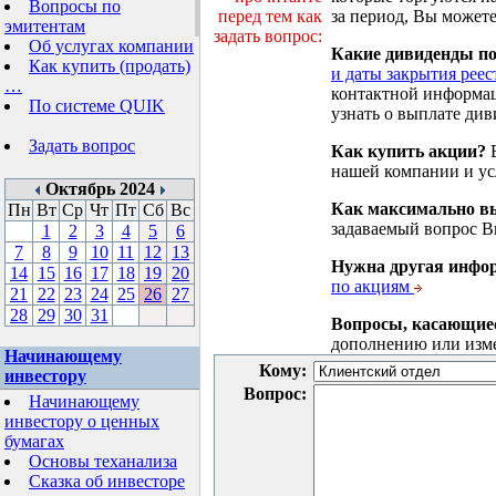
Вопросы по
перед тем как
за период, Вы можете
эмитентам
задать вопрос:
Об услугах компании
Какие дивиденды п
Как купить (продать)
и даты закрытия реес
…
контактной информа
По системе QUIK
узнать о выплате див
Задать вопрос
Как купить акции?
В
нашей компании и у
Октябрь 2024
Как максимально вы
Пн
Вт
Ср
Чт
Пт
Сб
Вс
задаваемый вопрос 
1
2
3
4
5
6
7
8
9
10
11
12
13
Нужна другая инфо
14
15
16
17
18
19
20
по акциям
21
22
23
24
25
26
27
28
29
30
31
Вопросы, касающие
дополнению или изм
Начинающему
Кому:
инвестору
Вопрос:
Начинающему
инвестору о ценных
бумагах
Основы теханализа
Сказка об инвесторе