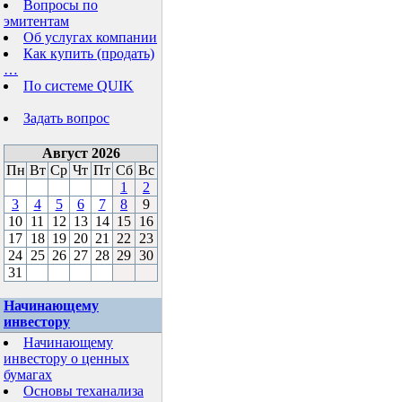
Вопросы по
эмитентам
Об услугах компании
Как купить (продать)
…
По системе QUIK
Задать вопрос
Август 2026
Пн
Вт
Ср
Чт
Пт
Сб
Вс
1
2
3
4
5
6
7
8
9
10
11
12
13
14
15
16
17
18
19
20
21
22
23
24
25
26
27
28
29
30
31
Начинающему
инвестору
Начинающему
инвестору о ценных
бумагах
Основы теханализа