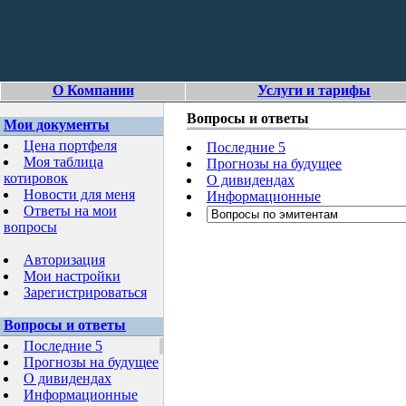
О Компании
Услуги и тарифы
Вопросы и ответы
Мои документы
Цена портфеля
Последние 5
Моя таблица
Прогнозы на будущее
котировок
О дивидендах
Новости для меня
Информационные
Ответы на мои
вопросы
Авторизация
Мои настройки
Зарегистрироваться
Вопросы и ответы
Последние 5
Прогнозы на будущее
О дивидендах
Информационные