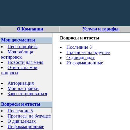
О Компании
Услуги и тарифы
Вопросы и ответы
Мои документы
Цена портфеля
Последние 5
Моя таблица
Прогнозы на будущее
котировок
О дивидендах
Новости для меня
Информационные
Ответы на мои
вопросы
Авторизация
Мои настройки
Зарегистрироваться
Вопросы и ответы
Последние 5
Прогнозы на будущее
О дивидендах
Информационные