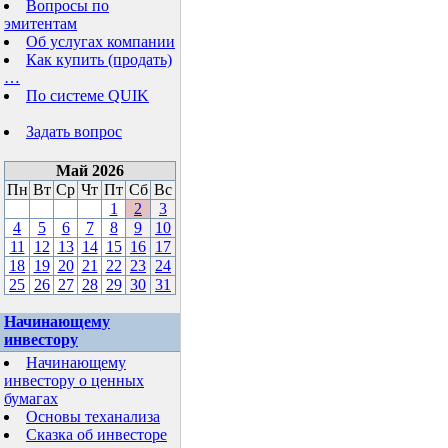
Вопросы по
эмитентам
Об услугах компании
Как купить (продать)
…
По системе QUIK
Задать вопрос
Май 2026
Пн
Вт
Ср
Чт
Пт
Сб
Вс
1
2
3
4
5
6
7
8
9
10
11
12
13
14
15
16
17
18
19
20
21
22
23
24
25
26
27
28
29
30
31
Начинающему
инвестору
Начинающему
инвестору о ценных
бумагах
Основы теханализа
Сказка об инвесторе