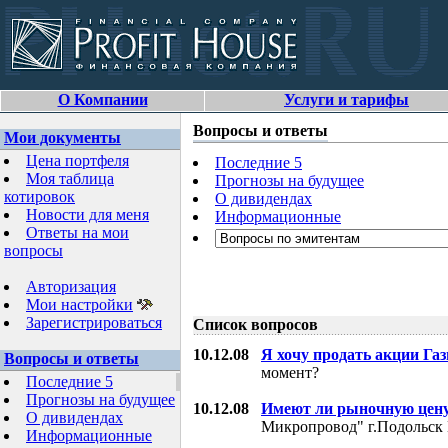
О Компании
Услуги и тарифы
Вопросы и ответы
Мои документы
Цена портфеля
Последние 5
Моя таблица
Прогнозы на будущее
котировок
О дивидендах
Новости для меня
Информационные
Ответы на мои
вопросы
Авторизация
Мои настройки
Зарегистрироваться
Список вопросов
10.12.08
Я хочу продать акции Га
Вопросы и ответы
момент?
Последние 5
Прогнозы на будущее
10.12.08
Имеют ли рыночную цену
О дивидендах
Микропровод" г.Подольск 
Информационные