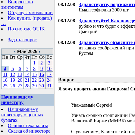
Вопросы по
08.12.08
Здравствуйте, подскажит
эмитентам
Ямалгеофизика 3900 шт.
Об услугах компании
Как купить (продать)
08.12.08
Здравствуйте! Как поведе
…
рублю и что будет с эффе
По системе QUIK
Дмитрий
Задать вопрос
08.12.08
Здравствуйте, объясните
из каких соображений при
Май 2026
Рустем
Пн
Вт
Ср
Чт
Пт
Сб
Вс
1
2
3
4
5
6
7
8
9
10
11
12
13
14
15
16
17
Вопрос
18
19
20
21
22
23
24
25
26
27
28
29
30
31
Я хочу продать акции Газпрома! С
Начинающему
инвестору
Уважаемый Сергей!
Начинающему
инвестору о ценных
Узнать сколько стоят акции Г
бумагах
Валютной Бирже (ММВБ) мож
Основы теханализа
Сказка об инвесторе
С уважением, Клиентский отд