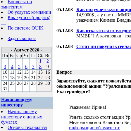
Вопросы по
эмитентам
05.12.08
Как получается,что акци
Об услугах компании
14,9000$ , а у нас на ММВБ
Как купить (продать)
уважением Климов.Влади
…
По системе QUIK
05.12.08
Как отказаться от ежедн
ММВБ"? А котировки "гол
Задать вопрос
05.12.08
Стоит ли покупать сейча
Август 2026
Пн
Вт
Ср
Чт
Пт
Сб
Вс
1
2
3
4
5
6
7
8
9
10
11
12
13
14
15
16
Вопрос
17
18
19
20
21
22
23
Здравствуйте, скажите пожалуйста
24
25
26
27
28
29
30
обыкновенной акции "Уралсвязьин
31
Екатеринбурге?
Начинающему
инвестору
Уважаемая Ирина!
Начинающему
инвестору о ценных
Узнать сколько стоят акции У
бумагах
Межбанковской Валютной Бир
Основы теханализа
информации об эмитенте
.