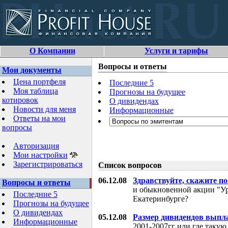
О Компании
Услуги и тарифы
Вопросы и ответы
Мои документы
Цена портфеля
Последние 5
Моя таблица
Прогнозы на будущее
котировок
О дивидендах
Новости для меня
Информационные
Ответы на мои
вопросы
Авторизация
Мои настройки
Зарегистрироваться
Список вопросов
06.12.08
Здравствуйте, скажите п
Вопросы и ответы
и обыкновенной акции "Ур
Последние 5
Екатеринбурге?
Прогнозы на будущее
О дивидендах
05.12.08
Размер дивидендов выпл
Информационные
2001-2007гг или где таку