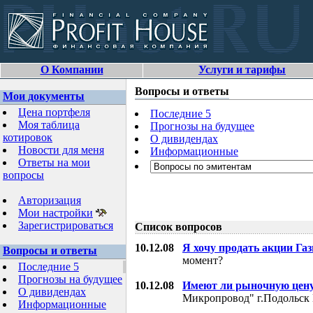
О Компании
Услуги и тарифы
Вопросы и ответы
Мои документы
Цена портфеля
Последние 5
Моя таблица
Прогнозы на будущее
котировок
О дивидендах
Новости для меня
Информационные
Ответы на мои
вопросы
Авторизация
Мои настройки
Зарегистрироваться
Список вопросов
10.12.08
Я хочу продать акции Га
Вопросы и ответы
момент?
Последние 5
Прогнозы на будущее
10.12.08
Имеют ли рыночную цену
О дивидендах
Микропровод" г.Подольск 
Информационные