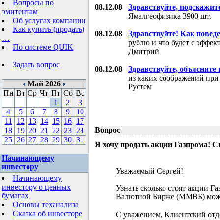
Вопросы по
08.12.08
Здравствуйте, подскажит
эмитентам
Ямалгеофизика 3900 шт.
Об услугах компании
Как купить (продать)
08.12.08
Здравствуйте! Как поведе
…
рублю и что будет с эффе
По системе QUIK
Дмитрий
Задать вопрос
08.12.08
Здравствуйте, объясните
из каких соображений при
Май 2026
Рустем
Пн
Вт
Ср
Чт
Пт
Сб
Вс
1
2
3
4
5
6
7
8
9
10
11
12
13
14
15
16
17
Вопрос
18
19
20
21
22
23
24
25
26
27
28
29
30
31
Я хочу продать акции Газпрома! С
Начинающему
инвестору
Уважаемый Сергей!
Начинающему
инвестору о ценных
Узнать сколько стоят акции Г
бумагах
Валютной Бирже (ММВБ) мож
Основы теханализа
Сказка об инвесторе
С уважением, Клиентский отд