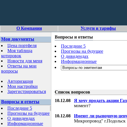
О Компании
Услуги и тарифы
Вопросы и ответы
Мои документы
Цена портфеля
Последние 5
Моя таблица
Прогнозы на будущее
котировок
О дивидендах
Новости для меня
Информационные
Ответы на мои
вопросы
Авторизация
Мои настройки
Зарегистрироваться
Список вопросов
10.12.08
Я хочу продать акции Га
Вопросы и ответы
момент?
Последние 5
Прогнозы на будущее
10.12.08
Имеют ли рыночную цену
О дивидендах
Микропровод" г.Подольск 
Информационные