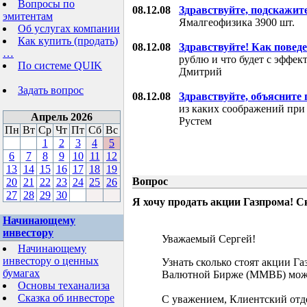
Вопросы по
08.12.08
Здравствуйте, подскажит
эмитентам
Ямалгеофизика 3900 шт.
Об услугах компании
Как купить (продать)
08.12.08
Здравствуйте! Как поведе
…
рублю и что будет с эффе
По системе QUIK
Дмитрий
Задать вопрос
08.12.08
Здравствуйте, объясните
из каких соображений при
Апрель 2026
Рустем
Пн
Вт
Ср
Чт
Пт
Сб
Вс
1
2
3
4
5
6
7
8
9
10
11
12
13
14
15
16
17
18
19
Вопрос
20
21
22
23
24
25
26
27
28
29
30
Я хочу продать акции Газпрома! С
Начинающему
инвестору
Уважаемый Сергей!
Начинающему
инвестору о ценных
Узнать сколько стоят акции Г
бумагах
Валютной Бирже (ММВБ) мож
Основы теханализа
Сказка об инвесторе
С уважением, Клиентский отд