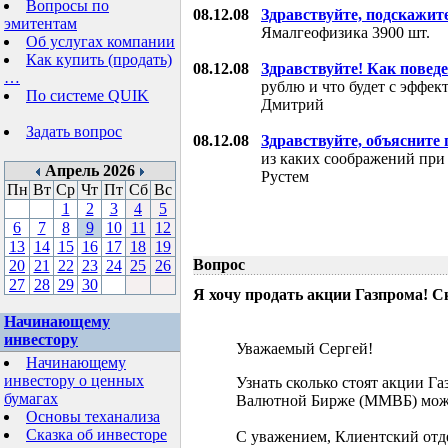
Вопросы по
08.12.08
Здравствуйте, подскажит
эмитентам
Ямалгеофизика 3900 шт.
Об услугах компании
Как купить (продать)
08.12.08
Здравствуйте! Как поведе
…
рублю и что будет с эффе
По системе QUIK
Дмитрий
Задать вопрос
08.12.08
Здравствуйте, объясните
из каких соображений при
Апрель 2026
Рустем
Пн
Вт
Ср
Чт
Пт
Сб
Вс
1
2
3
4
5
6
7
8
9
10
11
12
13
14
15
16
17
18
19
Вопрос
20
21
22
23
24
25
26
27
28
29
30
Я хочу продать акции Газпрома! С
Начинающему
инвестору
Уважаемый Сергей!
Начинающему
инвестору о ценных
Узнать сколько стоят акции Г
бумагах
Валютной Бирже (ММВБ) мож
Основы теханализа
Сказка об инвесторе
С уважением, Клиентский отд