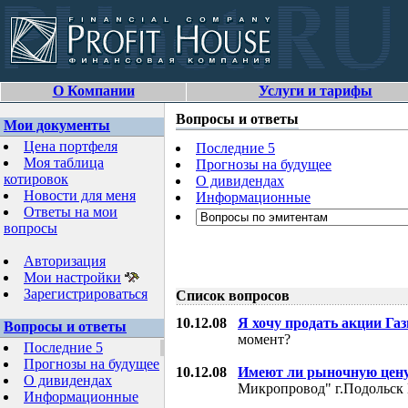
О Компании
Услуги и тарифы
Вопросы и ответы
Мои документы
Цена портфеля
Последние 5
Моя таблица
Прогнозы на будущее
котировок
О дивидендах
Новости для меня
Информационные
Ответы на мои
вопросы
Авторизация
Мои настройки
Зарегистрироваться
Список вопросов
10.12.08
Я хочу продать акции Га
Вопросы и ответы
момент?
Последние 5
Прогнозы на будущее
10.12.08
Имеют ли рыночную цену
О дивидендах
Микропровод" г.Подольск 
Информационные