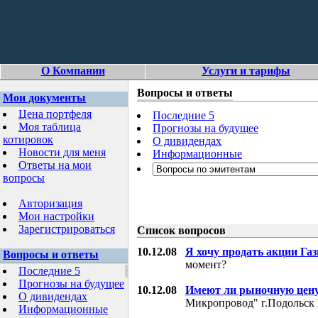
О Компании
Услуги и тарифы
Вопросы и ответы
Мои документы
Цена портфеля
Последние 5
Моя таблица
Прогнозы на будущее
котировок
О дивидендах
Новости для меня
Информационные
Ответы на мои
вопросы
Авторизация
Мои настройки
Зарегистрироваться
Список вопросов
10.12.08
Я хочу продать акции Га
Вопросы и ответы
момент?
Последние 5
Прогнозы на будущее
10.12.08
Имеют ли рыночную цену
О дивидендах
Микропровод" г.Подольск 
Информационные