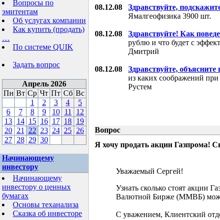
Вопросы по
08.12.08
Здравствуйте, подскажит
эмитентам
Ямалгеофизика 3900 шт.
Об услугах компании
Как купить (продать)
08.12.08
Здравствуйте! Как поведе
…
рублю и что будет с эффе
По системе QUIK
Дмитрий
Задать вопрос
08.12.08
Здравствуйте, объясните
из каких соображений при
Апрель 2026
Рустем
Пн
Вт
Ср
Чт
Пт
Сб
Вс
1
2
3
4
5
6
7
8
9
10
11
12
13
14
15
16
17
18
19
Вопрос
20
21
22
23
24
25
26
27
28
29
30
Я хочу продать акции Газпрома! С
Начинающему
инвестору
Уважаемый Сергей!
Начинающему
инвестору о ценных
Узнать сколько стоят акции Г
бумагах
Валютной Бирже (ММВБ) мож
Основы теханализа
Сказка об инвесторе
С уважением, Клиентский отд