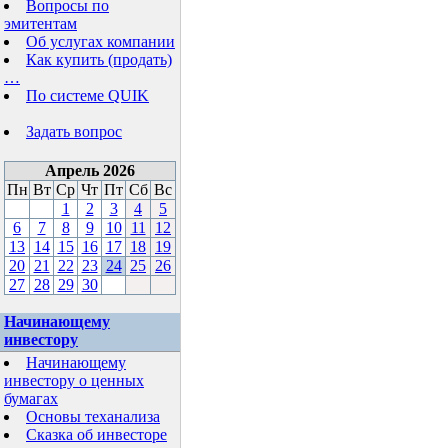
Вопросы по
эмитентам
Об услугах компании
Как купить (продать)
…
По системе QUIK
Задать вопрос
Апрель 2026
Пн
Вт
Ср
Чт
Пт
Сб
Вс
1
2
3
4
5
6
7
8
9
10
11
12
13
14
15
16
17
18
19
20
21
22
23
24
25
26
27
28
29
30
Начинающему
инвестору
Начинающему
инвестору о ценных
бумагах
Основы теханализа
Сказка об инвесторе