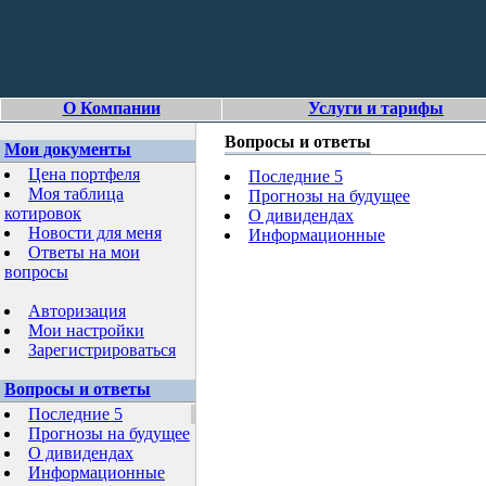
О Компании
Услуги и тарифы
Вопросы и ответы
Мои документы
Цена портфеля
Последние 5
Моя таблица
Прогнозы на будущее
котировок
О дивидендах
Новости для меня
Информационные
Ответы на мои
вопросы
Авторизация
Мои настройки
Зарегистрироваться
Вопросы и ответы
Последние 5
Прогнозы на будущее
О дивидендах
Информационные