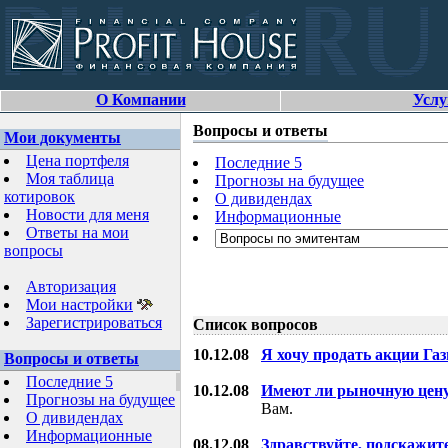
О Компании
Услу
Вопросы и ответы
Мои документы
Цена портфеля
Последние 5
Моя таблица
Прогнозы на будущее
котировок
О дивидендах
Новости для меня
Информационные
Ответы на мои
вопросы
Авторизация
Мои настройки
Зарегистрироваться
Список вопросов
10.12.08
Я хочу продать акции Га
Вопросы и ответы
Последние 5
10.12.08
Имеют ли рыночную цену
Прогнозы на будущее
Вам.
О дивидендах
Информационные
08.12.08
Здравствуйте, подскажит