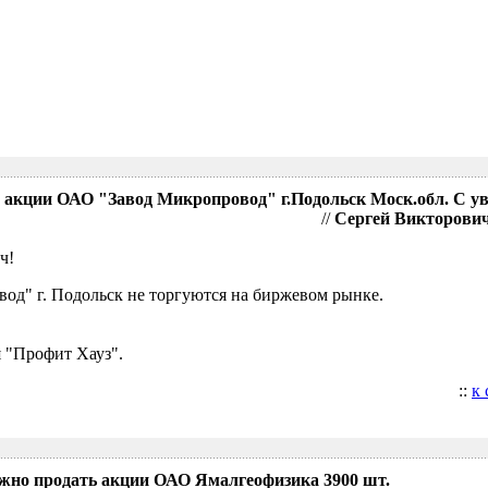
акции ОАО "Завод Микропровод" г.Подольск Моск.обл. С у
//
Сергей Викторович,
ч!
д" г. Подольск не торгуются на биржевом рынке.
 "Профит Хауз".
::
к
ожно продать акции ОАО Ямалгеофизика 3900 шт.