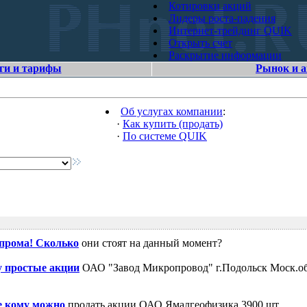
Котировки акций
Лидеры роста-падения
Интернет-трейдинг QUIK
Открыть счет
Раскрытие информации
ги и тарифы
Рынок и 
Об услугах компании
:
·
Как купить (продать)
·
По системе QUIK
зпрома! Сколько
они стоят на данный момент?
 простые акции
ОАО "Завод Микропровод" г.Подольск Моск.об
е кому можно
продать акции ОАО Ямалгеофизика 3900 шт.