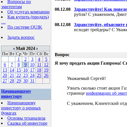
Вопросы по
эмитентам
08.12.08
Здравствуйте! Как поведе
Об услугах компании
рубля? С уважением, Дми
Как купить (продать)
…
08.12.08
Здравствуйте, объясните
По системе QUIK
исходят трейдеры? С Уваж
Задать вопрос
Май 2024
Пн
Вт
Ср
Чт
Пт
Сб
Вс
Вопрос
1
2
3
4
5
Я хочу продать акции Газпрома! С
6
7
8
9
10
11
12
13
14
15
16
17
18
19
20
21
22
23
24
25
26
Уважаемый Сергей!
27
28
29
30
31
Узнать сколько стоят акции 
Начинающему
странице
информации об эмит
инвестору
Начинающему
С уважением, Клиентский отд
инвестору о ценных
бумагах
Основы теханализа
Сказка об инвесторе