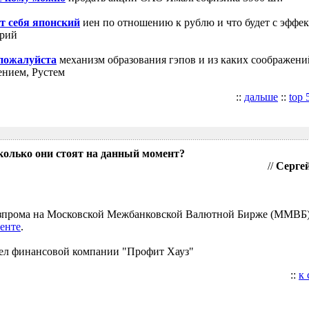
т себя японский
иен по отношению к рублю и что будет с эффе
трий
 пожалуйста
механизм образования гэпов и из каких соображени
ением, Рустем
::
дальше
::
top 
колько они стоят на данный момент?
//
Сергей
Газпрома на Московской Межбанковской Валютной Бирже (ММВБ
енте
.
ел финансовой компании "Профит Хауз"
::
к