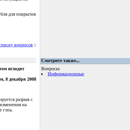
убля для покрытия
 списку вопросов
::
Смотрите также...
том исходят
Вопросы:
Информационные
м, 8 декабря 2008
ируется разрыв с
 изменения на
 гэпа.