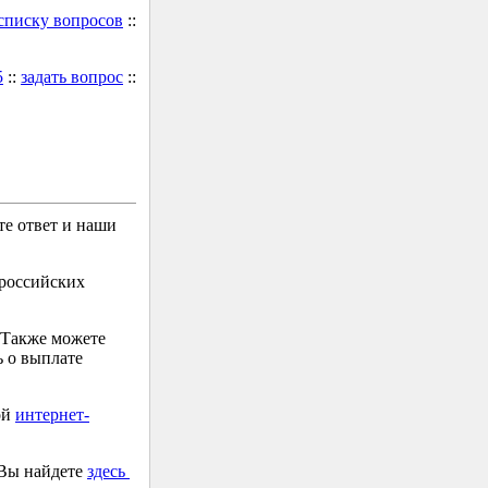
 списку вопросов
::
5
::
задать вопрос
::
е ответ и наши
 российских
 Также можете
 о выплате
ой
интернет-
 Вы найдете
здесь