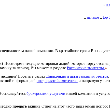
::
к
::
дальше
::
top 
специалистам нашей компании. В кратчайшие сроки Вы получит
и?
Посмотреть текущие котировки акций, которые торгуются на
намику за период, Вы можете в разделе
Российские эмитенты
о акциям?
Посетите раздел
Дивиденды и даты закрытия реестра
.
тактной информацией
предприятий-эмитентов
и напрямую узнать
оспользуйтесь
брокерскими услугами
нашей компании и услуг
годно продать акции?
Ответ на этот часто задаваемый вопрос