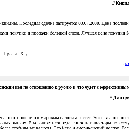
//
Кирил
видны. Последняя сделка датируется 08.07.2008. Цена последне
ами покупки и продажи большой спрэд. Лучшая цена покупки $0
 "Профит Хауз".
::
к
понский иен по отношению к рублю и что будет с эффективны
//
Дмитрий
ена по отношению к мировым валютам растет. Это связано с нес
овых рынках. В условиях неопределенности инвесторы по всем
более стабильные валюты. Это йена и американский доллар. Есл