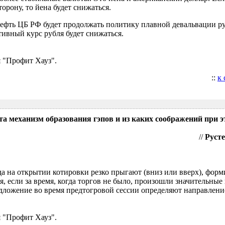
орону, то йена будет снижаться.
нефть ЦБ РФ будет продолжать политику плавной девальвации р
ивный курс рубля будет снижаться.
 "Профит Хауз".
::
к
та механизм образования гэпов и из каких соображений при э
//
Русте
гда на открытии котировки резко прыгают (вниз или вверх), форм
я, если за время, когда торгов не было, произошли значительные
ложение во время предтогровой сессии определяют направление
 "Профит Хауз".