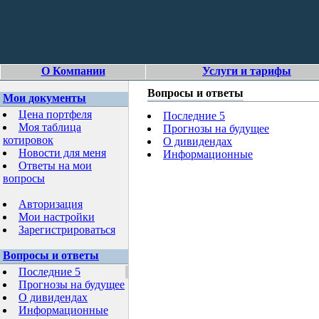
О Компании
Услуги и тарифы
Вопросы и ответы
Мои документы
Цена портфеля
Последние 5
Моя таблица
Прогнозы на будущее
котировок
О дивидендах
Новости для меня
Информационные
Ответы на мои
вопросы
Авторизация
Мои настройки
Зарегистрироваться
Вопросы и ответы
Последние 5
Прогнозы на будущее
О дивидендах
Информационные