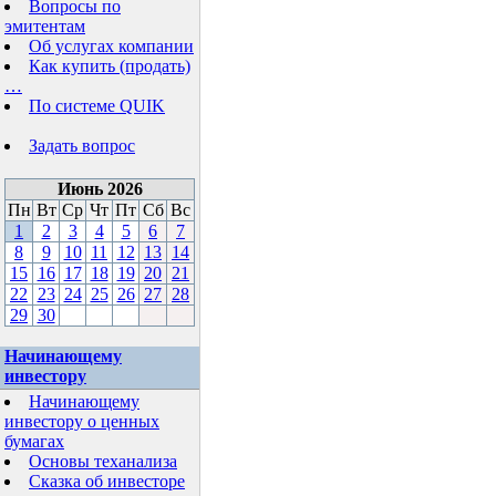
Вопросы по
эмитентам
Об услугах компании
Как купить (продать)
…
По системе QUIK
Задать вопрос
Июнь 2026
Пн
Вт
Ср
Чт
Пт
Сб
Вс
1
2
3
4
5
6
7
8
9
10
11
12
13
14
15
16
17
18
19
20
21
22
23
24
25
26
27
28
29
30
Начинающему
инвестору
Начинающему
инвестору о ценных
бумагах
Основы теханализа
Сказка об инвесторе