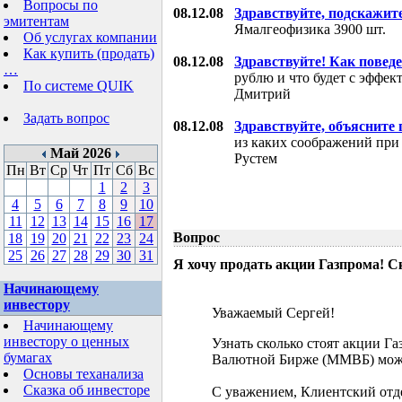
Вопросы по
08.12.08
Здравствуйте, подскажит
эмитентам
Ямалгеофизика 3900 шт.
Об услугах компании
Как купить (продать)
08.12.08
Здравствуйте! Как поведе
…
рублю и что будет с эффе
По системе QUIK
Дмитрий
Задать вопрос
08.12.08
Здравствуйте, объясните
из каких соображений при
Май 2026
Рустем
Пн
Вт
Ср
Чт
Пт
Сб
Вс
1
2
3
4
5
6
7
8
9
10
11
12
13
14
15
16
17
Вопрос
18
19
20
21
22
23
24
25
26
27
28
29
30
31
Я хочу продать акции Газпрома! С
Начинающему
инвестору
Уважаемый Сергей!
Начинающему
инвестору о ценных
Узнать сколько стоят акции Г
бумагах
Валютной Бирже (ММВБ) мож
Основы теханализа
Сказка об инвесторе
С уважением, Клиентский отд