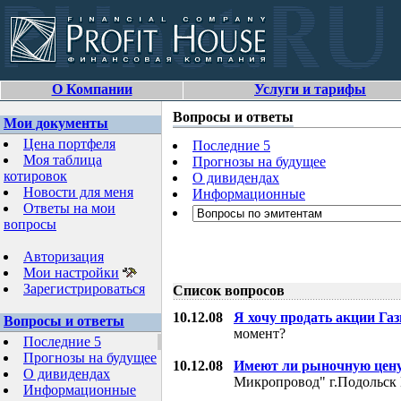
О Компании
Услуги и тарифы
Вопросы и ответы
Мои документы
Цена портфеля
Последние 5
Моя таблица
Прогнозы на будущее
котировок
О дивидендах
Новости для меня
Информационные
Ответы на мои
вопросы
Авторизация
Мои настройки
Зарегистрироваться
Список вопросов
10.12.08
Я хочу продать акции Га
Вопросы и ответы
момент?
Последние 5
Прогнозы на будущее
10.12.08
Имеют ли рыночную цену
О дивидендах
Микропровод" г.Подольск 
Информационные