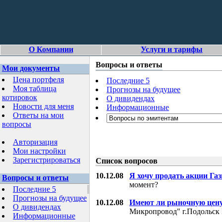
О Компании
Услуги и тарифы
Вопросы и ответы
Мои документы
Цена портфеля
Последние 5
Моя таблица
Прогнозы на будущее
котировок
О дивидендах
Новости для меня
Информационные
Ответы на мои
вопросы
Авторизация
Мои настройки
Зарегистрироваться
Список вопросов
10.12.08
Я хочу продать акции Га
Вопросы и ответы
момент?
Последние 5
Прогнозы на будущее
10.12.08
Имеют ли рыночную цену
О дивидендах
Микропровод" г.Подольск 
Информационные