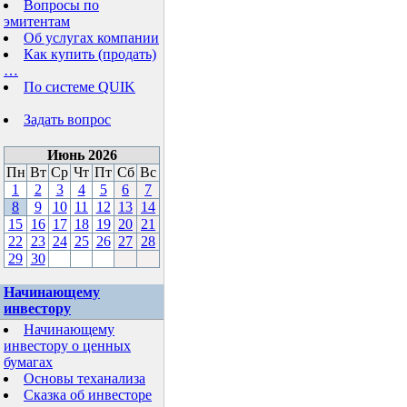
Вопросы по
эмитентам
Об услугах компании
Как купить (продать)
…
По системе QUIK
Задать вопрос
Июнь 2026
Пн
Вт
Ср
Чт
Пт
Сб
Вс
1
2
3
4
5
6
7
8
9
10
11
12
13
14
15
16
17
18
19
20
21
22
23
24
25
26
27
28
29
30
Начинающему
инвестору
Начинающему
инвестору о ценных
бумагах
Основы теханализа
Сказка об инвесторе