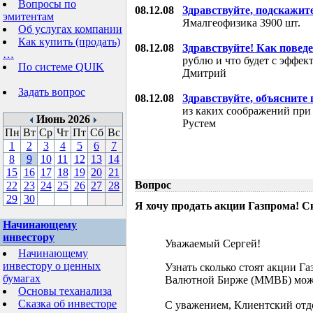
Вопросы по
08.12.08
Здравствуйте, подскажит
эмитентам
Ямалгеофизика 3900 шт.
Об услугах компании
Как купить (продать)
08.12.08
Здравствуйте! Как поведе
…
рублю и что будет с эффе
По системе QUIK
Дмитрий
Задать вопрос
08.12.08
Здравствуйте, объясните
из каких соображений при
Июнь 2026
Рустем
Пн
Вт
Ср
Чт
Пт
Сб
Вс
1
2
3
4
5
6
7
8
9
10
11
12
13
14
15
16
17
18
19
20
21
Вопрос
22
23
24
25
26
27
28
29
30
Я хочу продать акции Газпрома! С
Начинающему
инвестору
Уважаемый Сергей!
Начинающему
инвестору о ценных
Узнать сколько стоят акции Г
бумагах
Валютной Бирже (ММВБ) мож
Основы теханализа
Сказка об инвесторе
С уважением, Клиентский отд