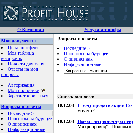
О Компании
Услуги и тарифы
Вопросы и ответы
Мои документы
Цена портфеля
Последние 5
Моя таблица
Прогнозы на будущее
котировок
О дивидендах
Новости для меня
Информационные
Ответы на мои
вопросы
Авторизация
Мои настройки
Зарегистрироваться
Список вопросов
10.12.08
Я хочу продать акции Га
Вопросы и ответы
момент?
Последние 5
Прогнозы на будущее
10.12.08
Имеют ли рыночную цену
О дивидендах
Микропровод" г.Подольск 
Информационные