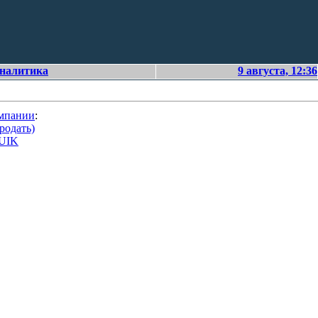
аналитика
9 августа, 12:36
омпании
:
родать)
QUIK