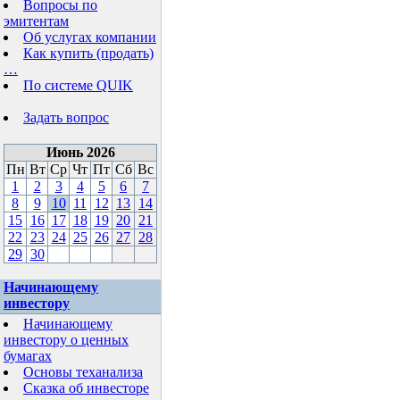
Вопросы по
эмитентам
Об услугах компании
Как купить (продать)
…
По системе QUIK
Задать вопрос
Июнь 2026
Пн
Вт
Ср
Чт
Пт
Сб
Вс
1
2
3
4
5
6
7
8
9
10
11
12
13
14
15
16
17
18
19
20
21
22
23
24
25
26
27
28
29
30
Начинающему
инвестору
Начинающему
инвестору о ценных
бумагах
Основы теханализа
Сказка об инвесторе