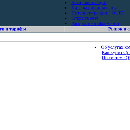
Котировки акций
Лидеры роста-падения
Интернет-трейдинг QUIK
Открыть счет
Раскрытие информации
ги и тарифы
Рынок и 
Об услугах к
·
Как купить (п
·
По системе 