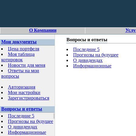
О Компании
Услу
Вопросы и ответы
Мои документы
Цена портфеля
Последние 5
Моя таблица
Прогнозы на будущее
котировок
О дивидендах
Новости для меня
Информационные
Ответы на мои
вопросы
Авторизация
Мои настройки
Зарегистрироваться
Вопросы и ответы
Последние 5
Прогнозы на будущее
О дивидендах
Информационные